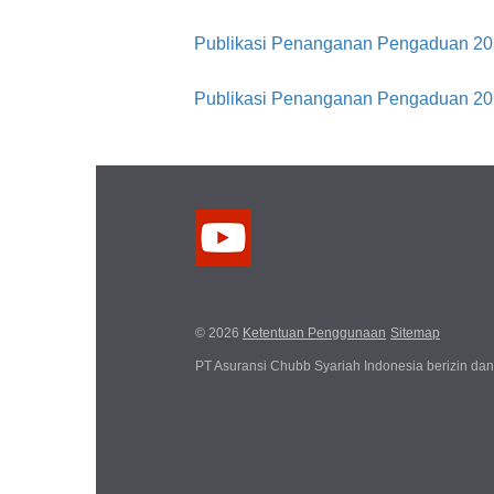
Publikasi Penanganan Pengaduan 2
Publikasi Penanganan Pengaduan 2
© 2026
Ketentuan Penggunaan
Sitemap
PT Asuransi Chubb Syariah Indonesia berizin dan