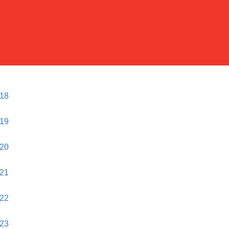
018
019
020
021
022
023